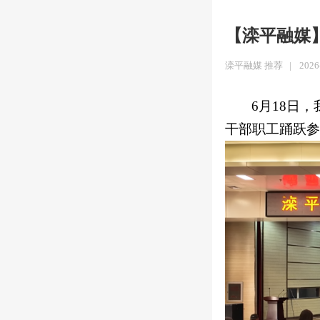
【滦平融媒
滦平融媒 推荐
|
2026
6月
18
日，
干部职工踊跃参